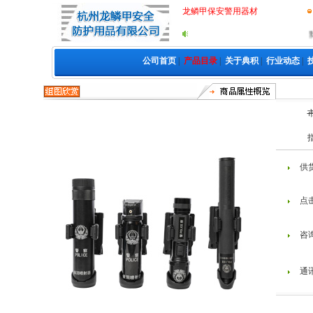
龙鳞甲保安警用器材
我公司执
公司首页
|
产品目录
|
关于典积
|
行业动态
|
供
点
咨
通