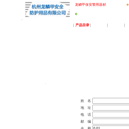
龙鳞甲保安警用器材
公司首页
|
产品目录
|
关于典积
|
行业动态
|
姓 名
地 址
电 话
邮 编
金 额